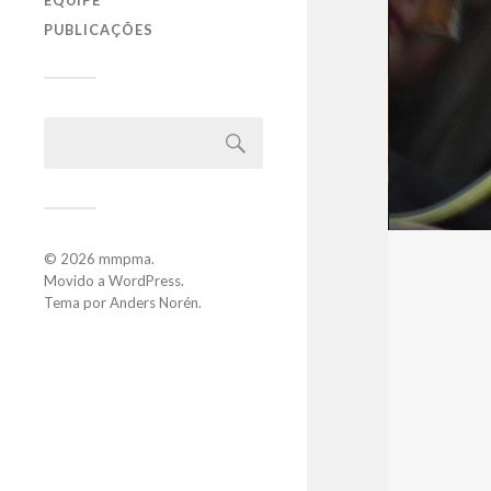
EQUIPE
PUBLICAÇÕES
© 2026
mmpma
.
Movido a
WordPress
.
Tema por
Anders Norén
.