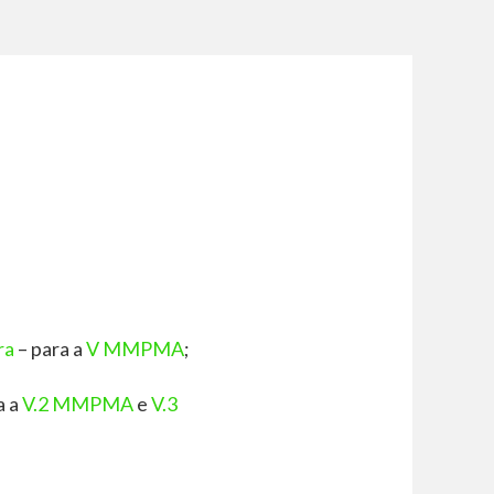
ra
– para a
V MMPMA
;
a a
V.2 MMPMA
e
V.3