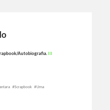
do
Scrapbook/Autobiografia.
III
antara
Scrapbook
Uma