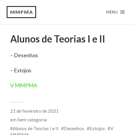
MMPMA
MENU
Alunos de Teorias I e II
– Desenhos
– Estojos
V MMPMA
21 de fevereiro de 2021
em
Sem categoria
Alunos de Teorias I e II
Desenhos
Estojos
V
MMPMA