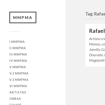
Tag:
Rafae
MMPMA
Rafael
Artista cr
I MMPMA
Memes, co
II MMPMA
Jamilly Go
III MMPMA
Dourado, 
Magdyell
IV MMPMA
V MMPMA
V.2 MMPMA
V.3 MMPMA
VI MMPMA
ARTISTAS
OBRAS